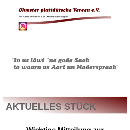
Direkt zum Seiteninhalt
Van Harten willkomen bi de Ohmster Speelkoppel!
Menü überspringen
AKTUELLES STÜCK
Wichtige Mitteilung zur